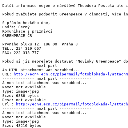
Další informace nejen o návštěvě Theodora Postola ale i
Pokud zvažujete podpořit Greenpeace v činnosti, více in
S přáním hezkého dne,

Ondřej Černý

Komunikace s příznivci

GREENPEACE ČR

Prvního pluku 12, 186 00  Praha 8

TEL.: 224 319 667

FAX: 222 313 777

Pokud si již nepřejete dostávat "Novinky Greenpeace" do
-------------- next part --------------

An HTML attachment was scrubbed...

URL: 
http://ecn4.ecn.cz/pipermail/fotoblokada-l/attachm
-------------- next part --------------

A non-text attachment was scrubbed...

Name: not available

Type: image/jpeg

Size: 6886 bytes

Desc: not available

Url : 
http://ecn4.ecn.cz/pipermail/fotoblokada-l/attach
-------------- next part --------------

A non-text attachment was scrubbed...

Name: not available

Type: image/jpeg

Size: 48210 bytes
