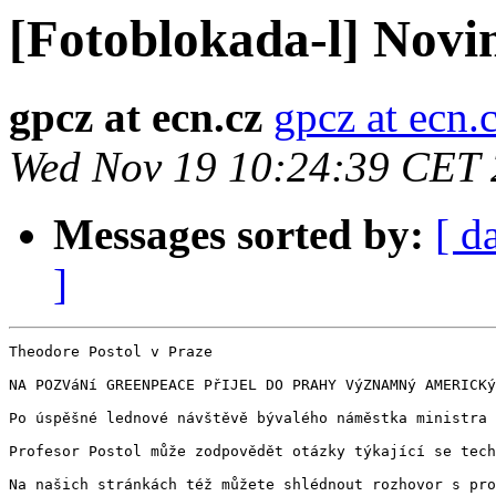
[Fotoblokada-l] Nov
gpcz at ecn.cz
gpcz at ecn.
Wed Nov 19 10:24:39 CET
Messages sorted by:
[ d
]
Theodore Postol v Praze  

NA POZVáNí GREENPEACE PřIJEL DO PRAHY VýZNAMNý AMERICKý
Po úspěšné lednové návštěvě bývalého náměstka ministra 
Profesor Postol může zodpovědět otázky týkající se tech
Na našich stránkách též můžete shlédnout rozhovor s pro