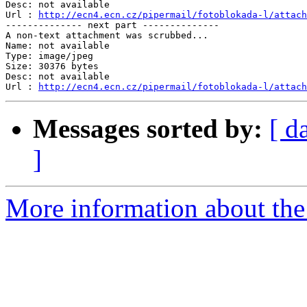
Desc: not available

Url : 
http://ecn4.ecn.cz/pipermail/fotoblokada-l/attach
-------------- next part --------------

A non-text attachment was scrubbed...

Name: not available

Type: image/jpeg

Size: 30376 bytes

Desc: not available

Url : 
http://ecn4.ecn.cz/pipermail/fotoblokada-l/attach
Messages sorted by:
[ d
]
More information about the 